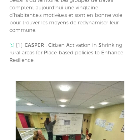
besoins du territoire. Les groupes de travail
comptent aujourd’hui une vingtaine
d’habitant.e.s motivé.e.s et sont en bonne voie
pour trouver les moyens de redynamiser leur
commune.
[1]
[1]
CASPER
:
C
itizen
A
ctivation in
S
hrinking
rural areas for
P
lace-based policies to
E
nhance
R
esilience.