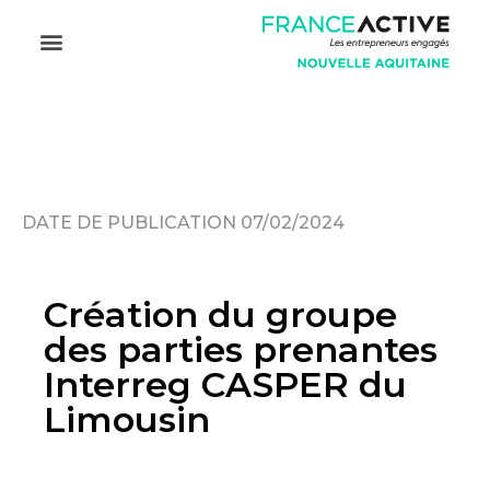
Découvrir France Active
Nouvelle Aquitaine
DATE DE PUBLICATION 07/02/2024
Création du groupe
des parties prenantes
Interreg CASPER du
Limousin