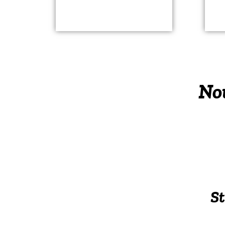
Nou
St